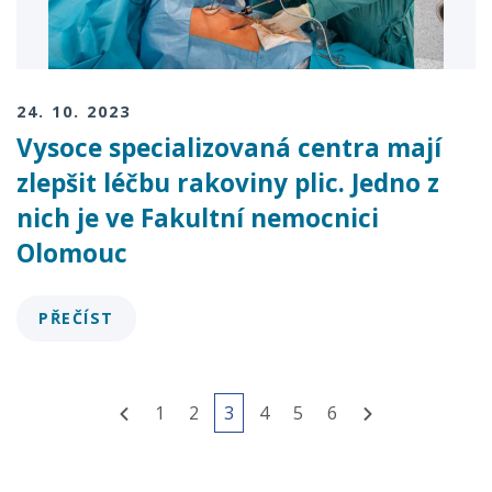
24. 10. 2023
Vysoce specializovaná centra mají
zlepšit léčbu rakoviny plic. Jedno z
nich je ve Fakultní nemocnici
Olomouc
PŘEČÍST
1
2
3
4
5
6