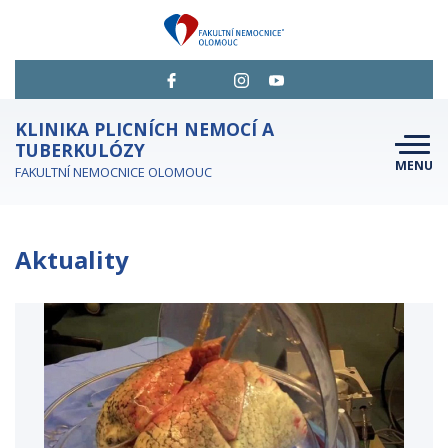
KLINIKA PLICNÍCH NEMOCÍ A
TUBERKULÓZY
MENU
FAKULTNÍ NEMOCNICE OLOMOUC
O NÁS
Aktuality
PRO PACIENTY
PRO STUDENTY A ODBORNÍKY
KDE NÁS NAJDETE
PERSONÁL A KONTAKTY